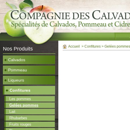
Accueil
>
Confitures
>
Gelées pomme
Nos Produits
Calvados
Pommeau
Liqueurs
Confitures
Les pommes
Gelées pommes
Lait
Rhubarbes
Fruits rouges